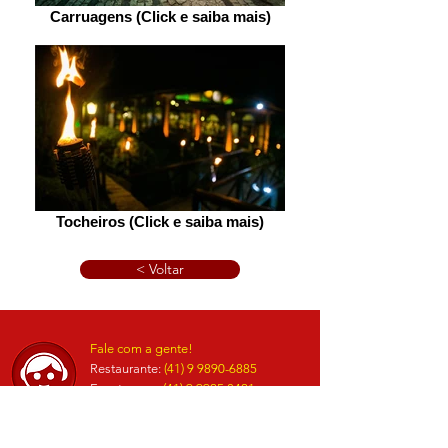
Carruagens (Click e saiba mais)
Tocheiros (Click e saiba mais)
< Voltar
Fale com a gente!
Restaurante:
(
41) 9 9890-6885
Eventos.......:
(41) 9 9925 8421
Atendimento por Telefone: