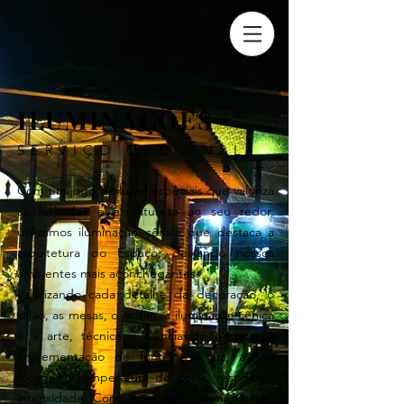
ILUMINAÇÕES
SERVIÇO OPCIONAL
Com um jogo de luzes especiais que valoriza
as fachadas e a natureza ao seu redor,
utilizamos iluminação cênica que destaca a
arquitetura do Espaço, deixando nossos
ambientes mais aconchegantes.
Valorizando cada detalhe da decoração, o
salão, as mesas, o jardim, a iluminação cênica
é a arte, técnica e ciência de projetar a
implementação de fontes de luz, a sua
focagem, temperatura de cor e respectiva
intensidade. Com um pouco de imaginação